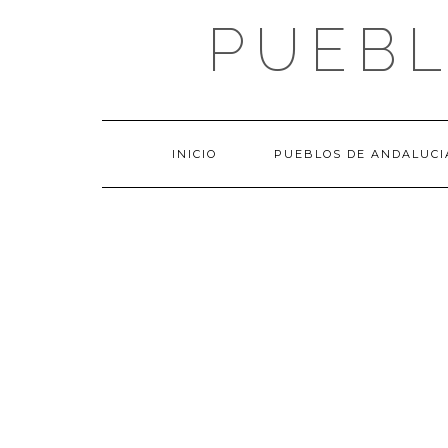
Saltar
PUEBL
al
contenido
INICIO
PUEBLOS DE ANDALUCI