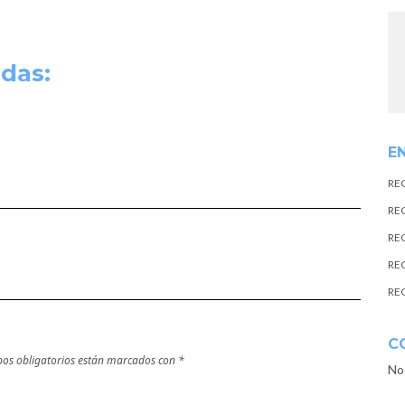
das:
E
RE
RE
RE
RE
RE
C
os obligatorios están marcados con
*
No