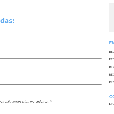
das:
E
RE
RE
RE
RE
RE
C
os obligatorios están marcados con
*
No