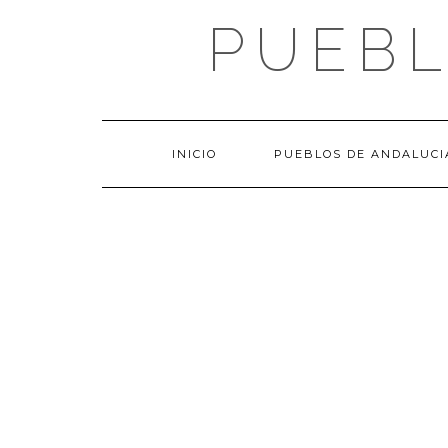
Saltar
PUEBL
al
contenido
INICIO
PUEBLOS DE ANDALUCI