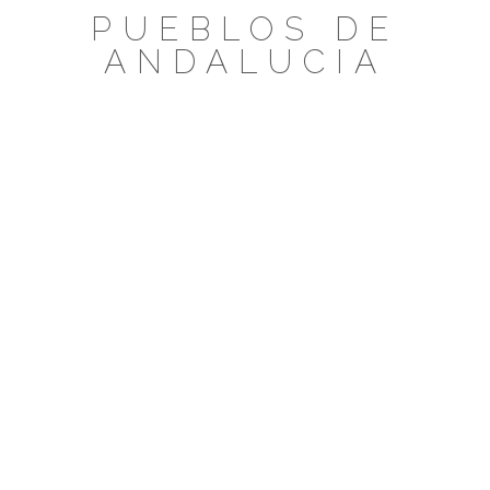
Saltar
PUEBLOS DE
al
ANDALUCIA
contenido