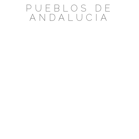
Saltar
PUEBLOS DE
al
ANDALUCIA
contenido