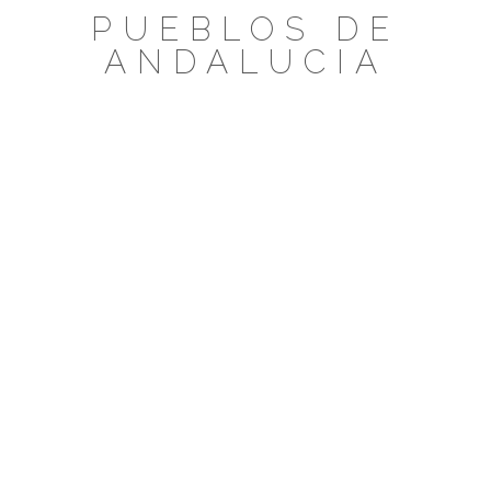
Saltar
PUEBLOS DE
al
ANDALUCIA
contenido