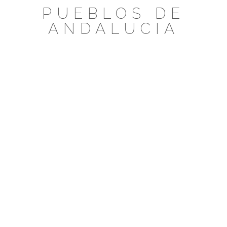
Saltar
PUEBLOS DE
al
ANDALUCIA
contenido