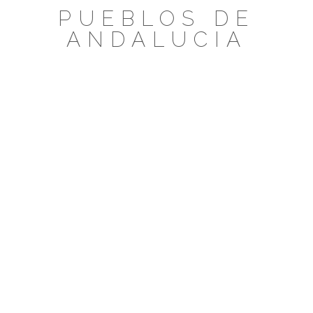
Saltar
PUEBLOS DE
al
ANDALUCIA
contenido