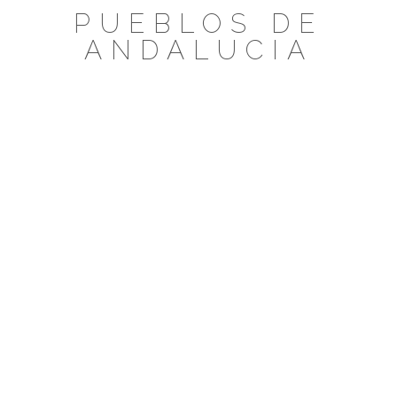
Saltar
PUEBLOS DE
al
ANDALUCIA
contenido