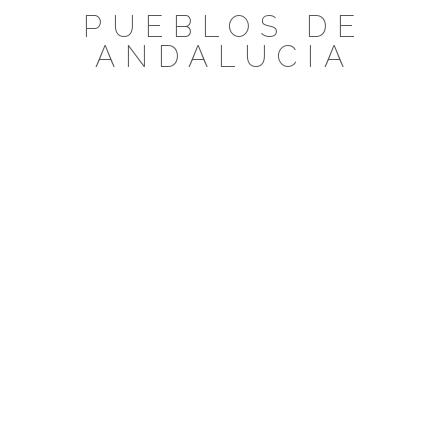
Saltar
PUEBLOS DE
al
ANDALUCIA
contenido