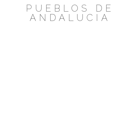
Saltar
PUEBLOS DE
al
ANDALUCIA
contenido