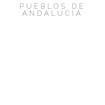
Saltar
PUEBLOS DE
al
ANDALUCIA
contenido