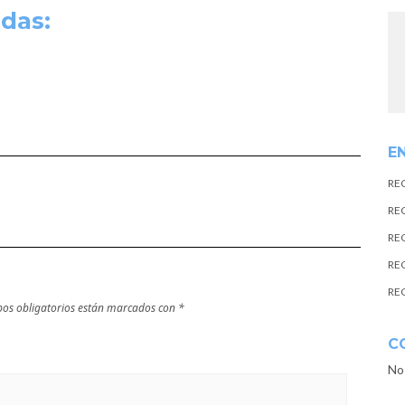
das:
E
RE
RE
RE
RE
RE
os obligatorios están marcados con
*
C
No