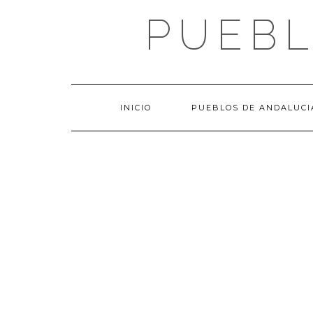
Saltar
PUEBL
al
contenido
INICIO
PUEBLOS DE ANDALUCI