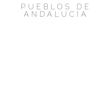
Saltar
PUEBLOS DE
al
ANDALUCIA
contenido