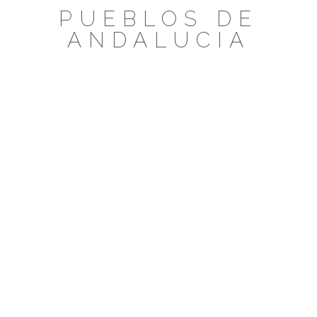
Saltar
PUEBLOS DE
al
ANDALUCIA
contenido