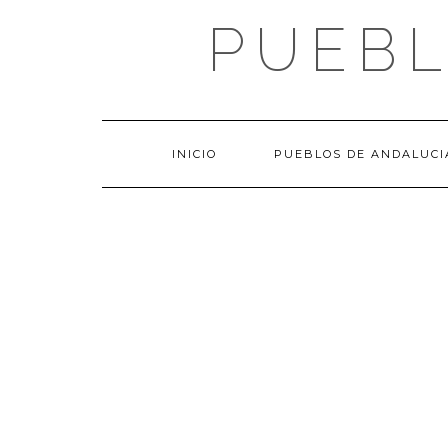
Saltar
PUEBL
al
contenido
INICIO
PUEBLOS DE ANDALUCI