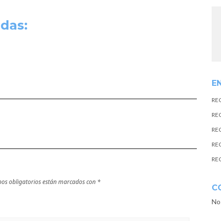
das:
E
RE
RE
RE
RE
RE
os obligatorios están marcados con
*
C
No