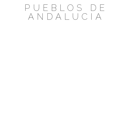
Saltar
PUEBLOS DE
al
ANDALUCIA
contenido