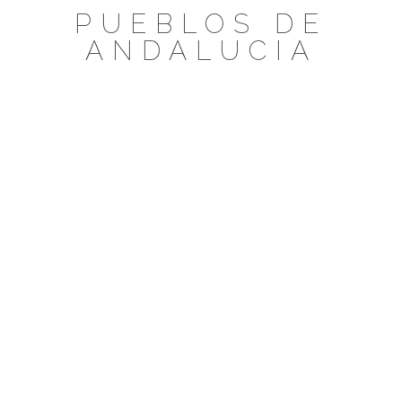
Saltar
PUEBLOS DE
al
ANDALUCIA
contenido