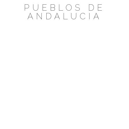
Saltar
PUEBLOS DE
al
ANDALUCIA
contenido