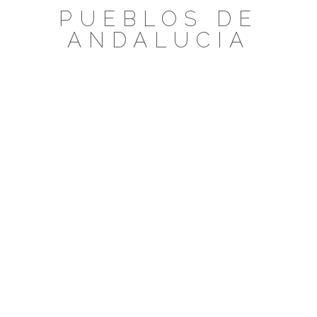
Saltar
PUEBLOS DE
al
ANDALUCIA
contenido