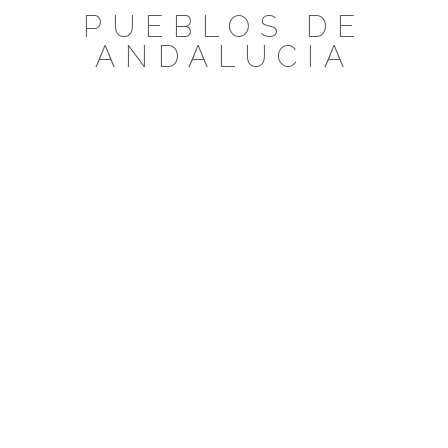
Saltar
PUEBLOS DE
al
ANDALUCIA
contenido