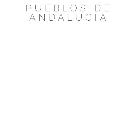
Saltar
PUEBLOS DE
al
ANDALUCIA
contenido