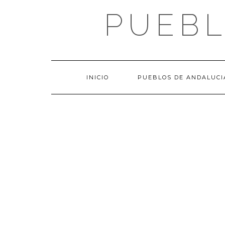
Saltar
PUEBL
al
contenido
INICIO
PUEBLOS DE ANDALUCI