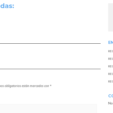
das:
E
RE
RE
RE
RE
RE
os obligatorios están marcados con
*
C
No