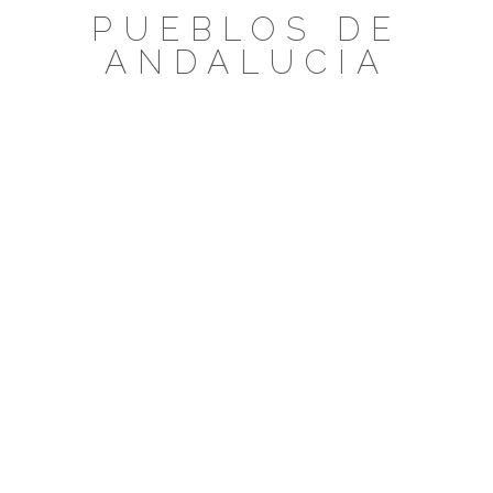
Saltar
PUEBLOS DE
al
ANDALUCIA
contenido