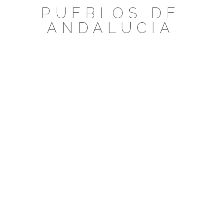
Saltar
PUEBLOS DE
al
ANDALUCIA
contenido