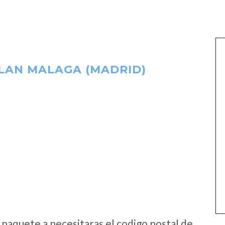
LAN MALAGA (MADRID)
:
 paquete a necesitaras el codigo postal de