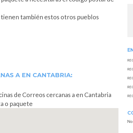
o tienen también estos otros pueblos
E
RE
RE
ANAS A
EN CANTABRIA:
RE
RE
cinas de Correos cercanas a en Cantabria
RE
ta o paquete
C
No