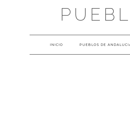
Saltar
PUEBL
al
contenido
INICIO
PUEBLOS DE ANDALUCI