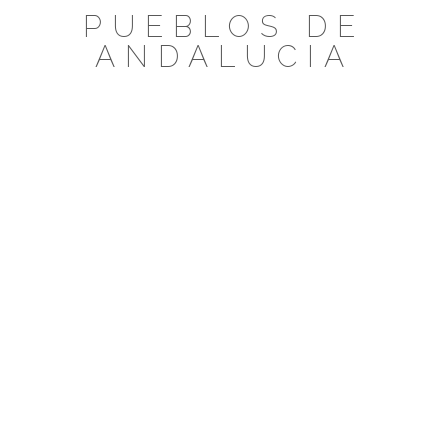
Saltar
PUEBLOS DE
al
ANDALUCIA
contenido