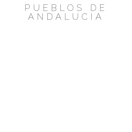
Saltar
PUEBLOS DE
al
ANDALUCIA
contenido