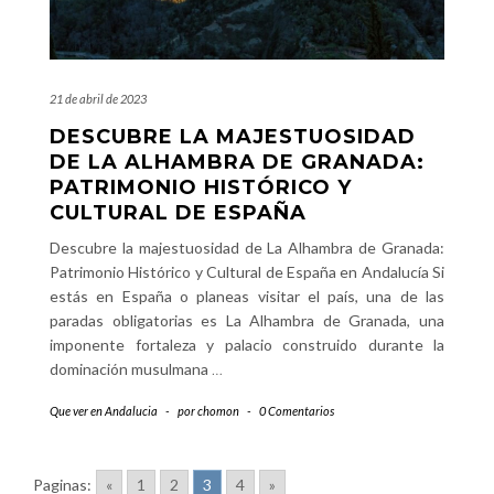
21 de abril de 2023
DESCUBRE LA MAJESTUOSIDAD
DE LA ALHAMBRA DE GRANADA:
PATRIMONIO HISTÓRICO Y
CULTURAL DE ESPAÑA
Descubre la majestuosidad de La Alhambra de Granada:
Patrimonio Histórico y Cultural de España en Andalucía Si
estás en España o planeas visitar el país, una de las
paradas obligatorias es La Alhambra de Granada, una
imponente fortaleza y palacio construido durante la
dominación musulmana
…
Que ver en Andalucia
-
por
chomon
-
0 Comentarios
Paginas:
«
1
2
3
4
»